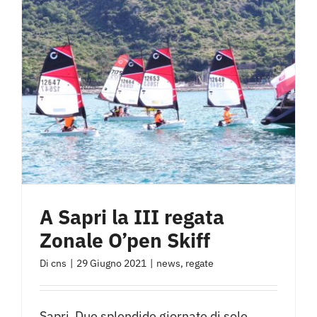
A Sapri la III regata
Zonale O’pen Skiff
Di
cns
|
29 Giugno 2021
|
news
,
regate
Sapri Due splendide giornate di sole