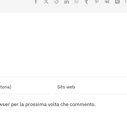
Facebook
X
Reddit
LinkedIn
WhatsApp
Tumblr
Pinterest
Vk
Xin
owser per la prossima volta che commento.