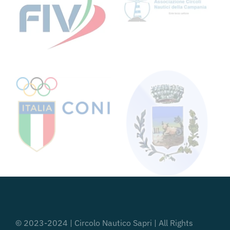
© 2023-2024 | Circolo Nautico Sapri | All Rights