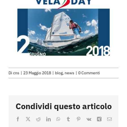
Di
cns
|
23 Maggio 2018
|
blog
,
news
|
0 Commenti
Condividi questo articolo
Facebook
X
Reddit
LinkedIn
WhatsApp
Tumblr
Pinterest
Vk
Xing
Email